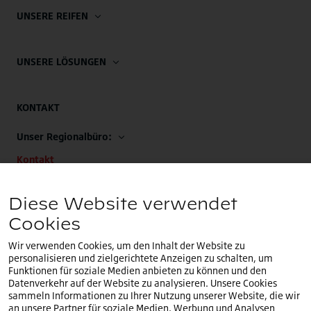
UNSERE REIFEN
UNSERE LÖSUNGEN
KONTAKT
Unser Regionalbüro:
Kontakt
Unsere EMEA-Zentrale:
Diese Website verwendet
+32 (0)2.714.67.00
Cookies
Wir verwenden Cookies, um den Inhalt der Website zu
personalisieren und zielgerichtete Anzeigen zu schalten, um
Funktionen für soziale Medien anbieten zu können und den
Datenverkehr auf der Website zu analysieren. Unsere Cookies
Sie befinden sich auf unserer
deutschen
Website.Ein
sammeln Informationen zu Ihrer Nutzung unserer Website, die wir
DE
anderes Land oder eine andere Sprache auswählen
an unsere Partner für soziale Medien, Werbung und Analysen