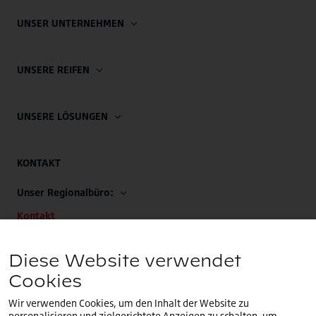
UNSER UNTERNEHMEN
UNSERE REIFEN
UNSERE LÖSUNGEN
KONTAKT
Unser Regionalbüro:
Kontakt
Unsere EMEA-Zentrale:
Diese Website verwendet
+32 (0)2.714.67.00
Cookies
Wir verwenden Cookies, um den Inhalt der Website zu
personalisieren und zielgerichtete Anzeigen zu schalten, um