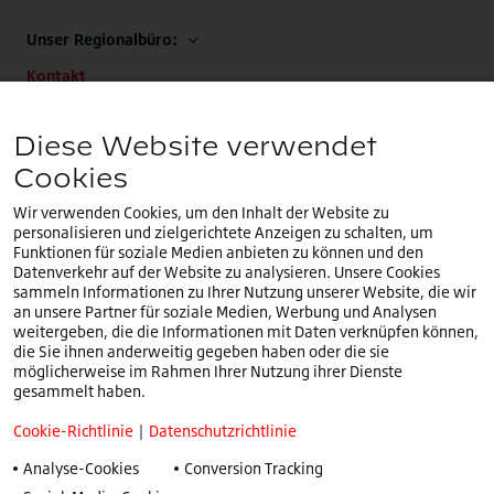
Unser Regionalbüro:
Kontakt
Unsere EMEA-Zentrale:
Diese Website verwendet
+32 (0)2.714.67.00
Cookies
Wir verwenden Cookies, um den Inhalt der Website zu
personalisieren und zielgerichtete Anzeigen zu schalten, um
Funktionen für soziale Medien anbieten zu können und den
Datenverkehr auf der Website zu analysieren. Unsere Cookies
Sie befinden sich auf unserer
deutschen
Website.Ein
sammeln Informationen zu Ihrer Nutzung unserer Website, die wir
DE
anderes Land oder eine andere Sprache auswählen
an unsere Partner für soziale Medien, Werbung und Analysen
weitergeben, die die Informationen mit Daten verknüpfen können,
die Sie ihnen anderweitig gegeben haben oder die sie
Impressum
möglicherweise im Rahmen Ihrer Nutzung ihrer Dienste
Cookie-Richtlinie
gesammelt haben.
Datenschutzrichtlinie
Cookie-Richtlinie
|
Datenschutzrichtlinie
Speak Up Richtlinie
Analyse-Cookies
Conversion Tracking
Nutzungsbedingungen