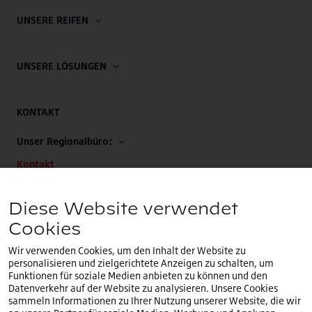
UNSERE REIFEN
UNSERE LÖSUNGEN
KONTAKT
Unser Regionalbüro:
Kontakt
Unsere EMEA-Zentrale:
Diese Website verwendet
+32 (0)2.714.67.00
Cookies
Wir verwenden Cookies, um den Inhalt der Website zu
personalisieren und zielgerichtete Anzeigen zu schalten, um
Funktionen für soziale Medien anbieten zu können und den
Datenverkehr auf der Website zu analysieren. Unsere Cookies
Sie befinden sich auf unserer
deutschen
Website.Ein
sammeln Informationen zu Ihrer Nutzung unserer Website, die wir
DE
anderes Land oder eine andere Sprache auswählen